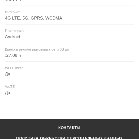
Интернет
4G LTE, 5G, GPRS, WCDMA
Платформа
Android
Время в режиме разговора в сети 3G до
:27.08 ч
Wi-Fi Direct
Да
VoLTE
Да
КОНТАКТЫ
ПОЛИТИКА ОБРАБОТКИ ПЕРСОНАЛЬНЫХ ДАННЫХ