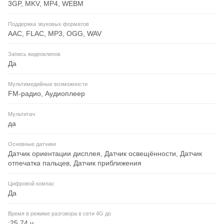
3GP, MKV, MP4, WEBM
Поддержка звуковых форматов
AAC, FLAC, MP3, OGG, WAV
Запись видеоклипов
Да
Мультимедийные возможности
FM-радио, Аудиоплеер
Мультитач
да
Основные датчики
Датчик ориентации дисплея, Датчик освещённости, Датчик
отпечатка пальцев, Датчик приближения
Цифровой компас
Да
Время в режиме разговора в сети 4G до
:25.74 ч