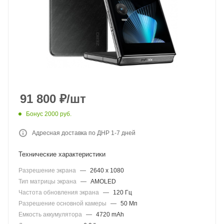
91 800
₽
/шт
Бонус 2000 руб.
Адресная доставка по ДНР 1-7 дней
Технические характеристики
Разрешение экрана
—
2640 x 1080
Тип матрицы экрана
—
AMOLED
Частота обновления экрана
—
120 Гц
Разрешение основной камеры
—
50 Мп
Емкость аккумулятора
—
4720 mAh