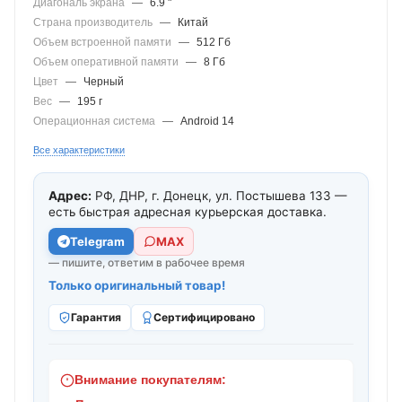
Диагональ экрана
—
6.9 "
Страна производитель
—
Китай
Объем встроенной памяти
—
512 Гб
Объем оперативной памяти
—
8 Гб
Цвет
—
Черный
Вес
—
195 г
Операционная система
—
Android 14
Все характеристики
Адрес:
РФ, ДНР, г. Донецк, ул. Постышева 133 —
есть быстрая адресная курьерская доставка.
Telegram
МАХ
— пишите, ответим в рабочее время
Только оригинальный товар!
Гарантия
Сертифицировано
Внимание покупателям: