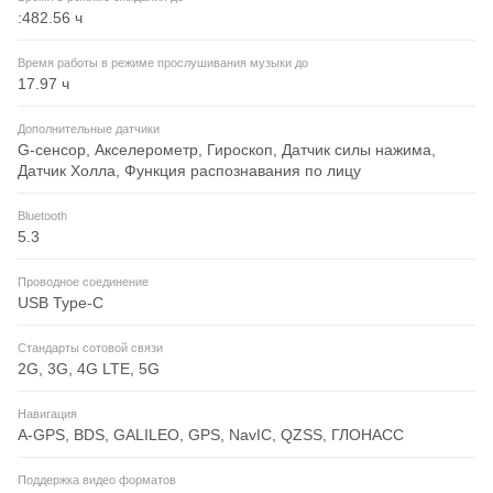
:482.56 ч
Время работы в режиме прослушивания музыки до
17.97 ч
Дополнительные датчики
G-сенсор, Акселерометр, Гироскоп, Датчик силы нажима,
Датчик Холла, Функция распознавания по лицу
Bluetooth
5.3
Проводное соединение
USB Type-C
Стандарты сотовой связи
2G, 3G, 4G LTE, 5G
Навигация
A-GPS, BDS, GALILEO, GPS, NavIC, QZSS, ГЛОНАСС
Поддержка видео форматов