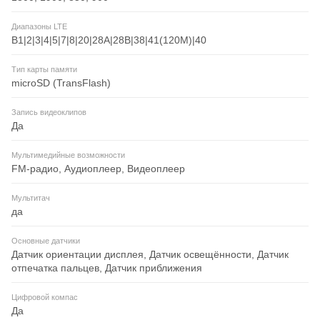
Диапазоны LTE
B1|2|3|4|5|7|8|20|28A|28B|38|41(120M)|40
Тип карты памяти
microSD (TransFlash)
Запись видеоклипов
Да
Мультимедийные возможности
FM-радио, Аудиоплеер, Видеоплеер
Мультитач
да
Основные датчики
Датчик ориентации дисплея, Датчик освещённости, Датчик
отпечатка пальцев, Датчик приближения
Цифровой компас
Да