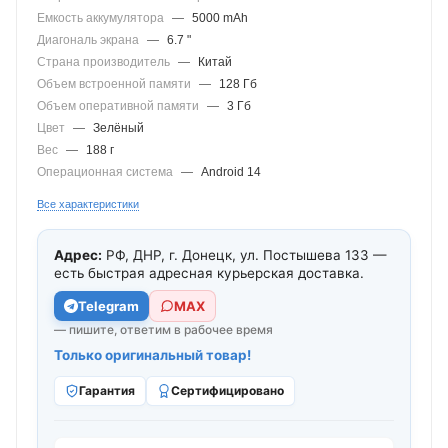
Емкость аккумулятора
—
5000 mAh
Диагональ экрана
—
6.7 "
Страна производитель
—
Китай
Объем встроенной памяти
—
128 Гб
Объем оперативной памяти
—
3 Гб
Цвет
—
Зелёный
Вес
—
188 г
Операционная система
—
Android 14
Все характеристики
Адрес:
РФ, ДНР, г. Донецк, ул. Постышева 133 —
есть быстрая адресная курьерская доставка.
Telegram
МАХ
— пишите, ответим в рабочее время
Только оригинальный товар!
Гарантия
Сертифицировано